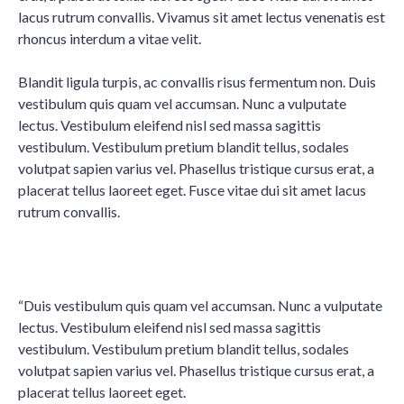
lacus rutrum convallis. Vivamus sit amet lectus venenatis est
rhoncus interdum a vitae velit.
Kontaktieren Sie mich!
Blandit ligula turpis, ac convallis risus fermentum non. Duis
vestibulum quis quam vel accumsan. Nunc a vulputate
Schreiben Sie mir Ihr Anliegen hier.
lectus. Vestibulum eleifend nisl sed massa sagittis
Ich rufe Sie gerne zurück.
vestibulum. Vestibulum pretium blandit tellus, sodales
volutpat sapien varius vel. Phasellus tristique cursus erat, a
placerat tellus laoreet eget. Fusce vitae dui sit amet lacus
rutrum convallis.
“Duis vestibulum quis quam vel accumsan. Nunc a vulputate
lectus. Vestibulum eleifend nisl sed massa sagittis
vestibulum. Vestibulum pretium blandit tellus, sodales
volutpat sapien varius vel. Phasellus tristique cursus erat, a
placerat tellus laoreet eget.
Senden