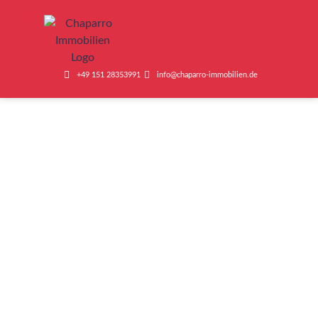
+49 151 28353991
info@chaparro-immobilien.de
Datenschutz
Home
Datenschutz